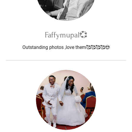
Faffymupal💞
Outstanding photos ,love them🥰🥰🥰🥰😍