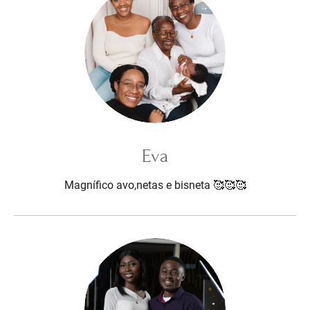
Eva
Magnífico avo,netas e bisneta 🥰🥰🥰